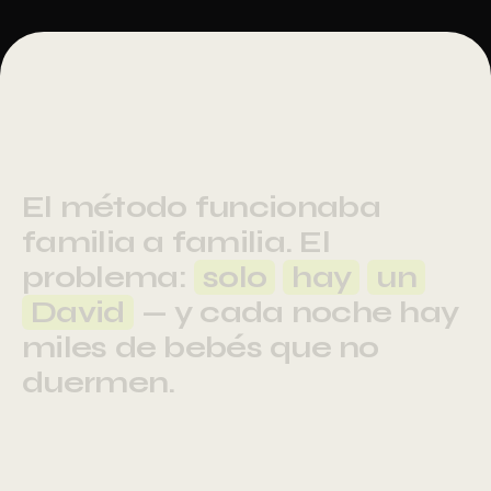
El
método
funcionaba
familia
a
familia.
El
problema:
solo
hay
un
David
—
y
cada
noche
hay
miles
de
bebés
que
no
duermen.