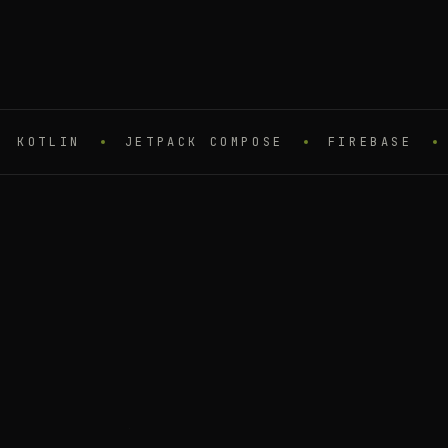
APP STORE
GOOGLE PLAY
SWIFTUI
JETPACK COMPOSE
KOTLIN
JETPACK COMPOSE
FIREBASE
P