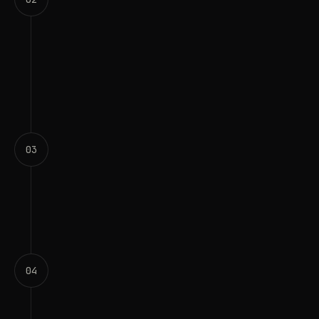
Base de conocimiento y tono
1 SEMANA
0
3
Integraciones y límites
1 SEMANA
0
4
Conversaciones-trampa y
lanzamiento
3–5 DÍAS