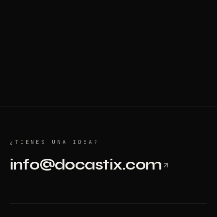
mis datos para gestionar mi consulta. *
¿TIENES UNA IDEA?
info@docastix.com