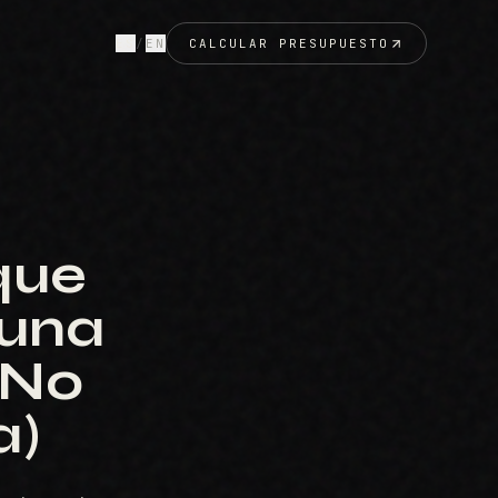
ES
/
EN
CALCULAR PRESUPUESTO
que
 una
 No
a)