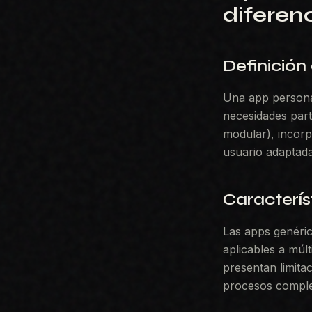
diferen
Definición
Una app personal
necesidades part
modular), incorp
usuario adaptada 
Caracterís
Las apps genéric
aplicables a múl
presentan limita
procesos comple