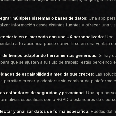
tegrar múltiples sistemas o bases de datos
: Una app pers
alizar información desde distintas fuentes y ofrecer una vis
renciarte en el mercado con una UX personalizada
: Una i
entada a tu audiencia puede convertirse en una ventaja co
erde tiempo adaptando herramientas genéricas
: Si hay 
ara que se ajusten a tu flujo de trabajo, estás perdiendo ef
idades de escalabilidad a medida que creces
: Las soluc
s permiten crecer y adaptarse sin cambiar de plataforma 
tos estándares de seguridad y privacidad
: Una app perso
normativas específicas como RGPD o estándares de ciberse
lectar y analizar datos de forma específica
: Puedes defi