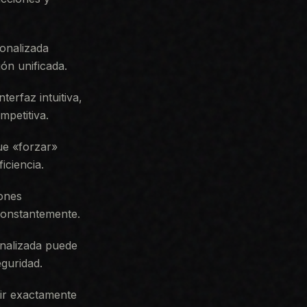
onalizada
ión unificada.
nterfaz intuitiva,
mpetitiva.
que «forzar»
iciencia.
iones
constantemente.
nalizada puede
guridad.
nir exactamente