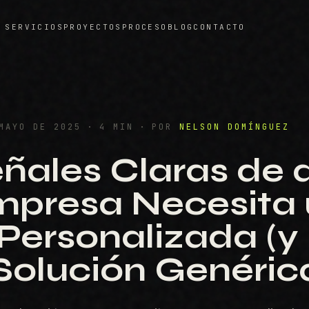
SERVICIOS
PROYECTOS
PROCESO
BLOG
CONTACTO
MAYO DE 2025
·
4
MIN
·
POR
NELSON DOMÍNGUEZ
eñales Claras de 
mpresa Necesita
Personalizada (y
Solución Genéric