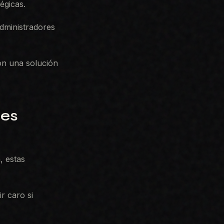
égicas.
dministradores
on una solución
nes
, estas
ir caro si