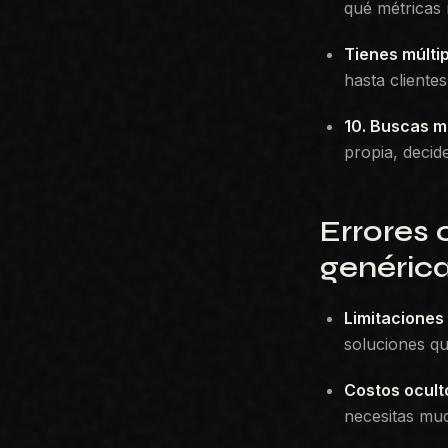
qué métricas 
Tienes múltip
hasta cliente
10. Buscas m
propia, decid
Errores 
genéric
Limitaciones 
soluciones q
Costos ocult
necesitas muc