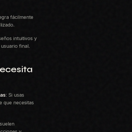
tegra fácilmente
lizado.
seños intuitivos y
usuario final.
necesita
cas
: Si usas
e que necesitas
 suelen
icciones y