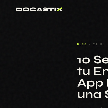
BLOG
/
21 DE 
10 S
tu E
App 
una 