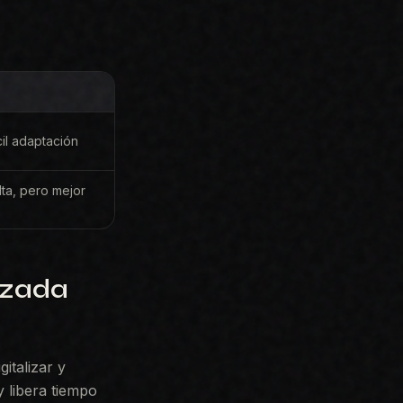
cil adaptación
alta, pero mejor
izada
italizar y
y libera tiempo