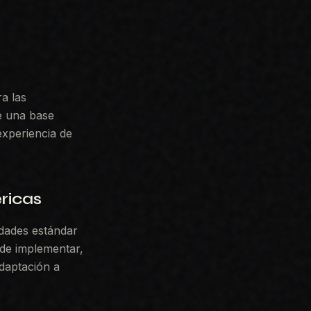
a las
e una base
experiencia de
ricas
idades estándar
 de implementar,
adaptación a