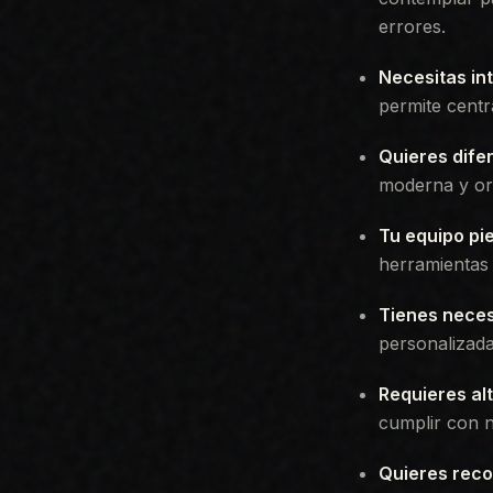
errores.
Necesitas in
permite centr
Quieres dife
moderna y ori
Tu equipo pi
herramientas p
Tienes neces
personalizada
Requieres al
cumplir con 
Quieres reco