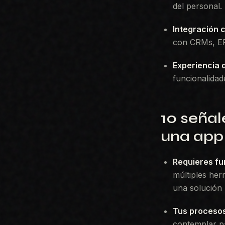
del personal.
Integración 
con CRMs, ERP
Experiencia 
funcionalidade
10 señal
una app
Requieres fu
múltiples her
una solución 
Tus procesos
contemplar pa