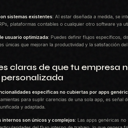
con sistemas existentes
: Al estar diseñada a medida, se in
s, plataformas contables o cualquier otro software ya uti
de usuario optimizada
: Puedes definir flujos específicos, di
s únicas que mejoran la productividad y la satisfacción del 
es claras de que tu empresa 
 personalizada
ncionalidades específicas no cubiertas por apps genéri
ramientas para suplir carencias de una sola app, es señal d
unificada y adaptada.
 internos son únicos y complejos
: Las apps genéricas no
rticularidades del flujo interno de trabajo, lo que genera fr